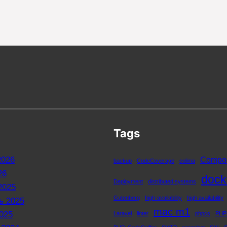
Tags
2026
Compo
backup
CodeCoverage
colima
26
dock
Deployment
distributed systems
2025
Gutenberg
high-availability
high availability
ь 2025
mac m1
025
Laravel
linter
phpcs
PHP