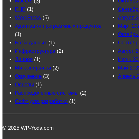
MacOS
(3)
Октябрь
PHP
(1)
Сентябр
WordPress
(5)
Август 2
Адаптация программных продуктов
Март 20
(1)
Октябрь
Базы данных
(1)
Сентябр
Инфраструктура
(2)
Август 2
Личное
(1)
Июнь 20
Микросервисы
(2)
Май 202
Окружение
(3)
Апрель 
Основы
(1)
Распределенные системы
(2)
Софт для разработки
(1)
© 2025 WP-Yoda.com