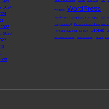
 2024
PHP_CodeSniffer
SMTP
snapshot
SNI
WordPress
ь 2024
windows
024
WordPress Coding Standards
wpcs
wsl
w
24
Индексы в БД
Использование Composer с
 2023
Сервер
Реляционные базы данных
в
ь 2023
интернализация
локализация
распредел
023
23
3
2023