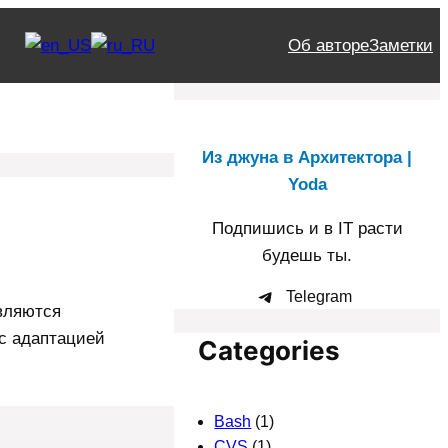
Об авторе
Заметки
Из джуна в Архитектора |
Yoda
Подпишись и в IT расти
будешь ты.
Telegram
являются
 с адаптацией
Categories
Bash
(1)
CVS
(1)