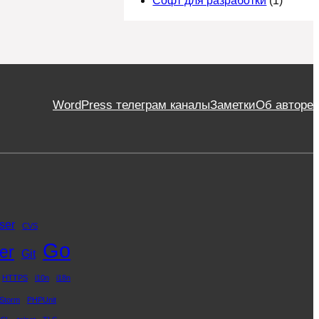
Софт для разработки
(1)
WordPress телеграм каналы
Заметки
Об авторе
ser
CVS
Go
er
Git
HTTPS
i10n
i18n
Storm
PHPUnit