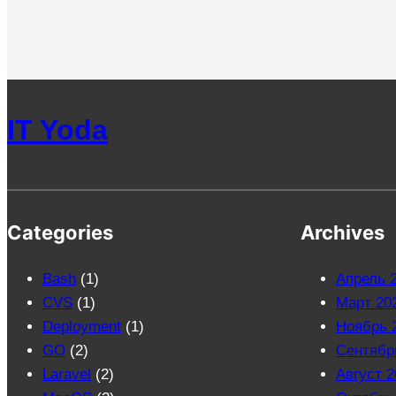
IT Yoda
Categories
Archives
Bash
(1)
Апрель 
CVS
(1)
Март 20
Deployment
(1)
Ноябрь 
GO
(2)
Сентябр
Laravel
(2)
Август 2