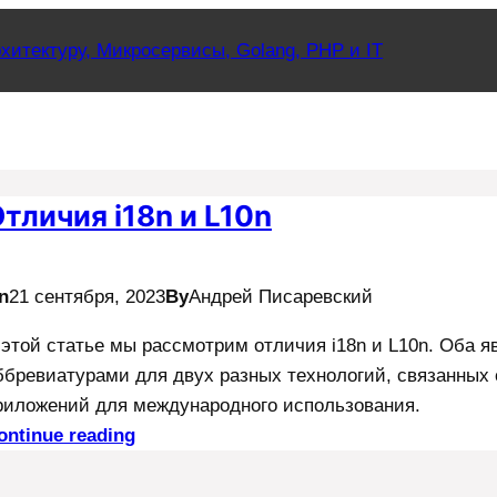
хитектуру, Микросервисы, Golang, PHP и IT
тличия i18n и L10n
n
21 сентября, 2023
By
Андрей Писаревский
 этой статье мы рассмотрим отличия i18n и L10n. Оба 
ббревиатурами для двух разных технологий, связанных
риложений для международного использования.
ontinue reading