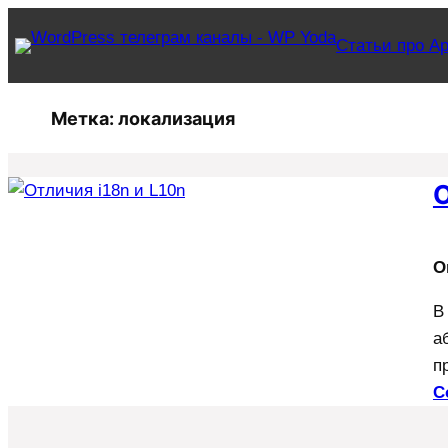
Перейти
Статьи про Ар
к
содержимому
Метка:
локализация
О
O
В
а
п
C