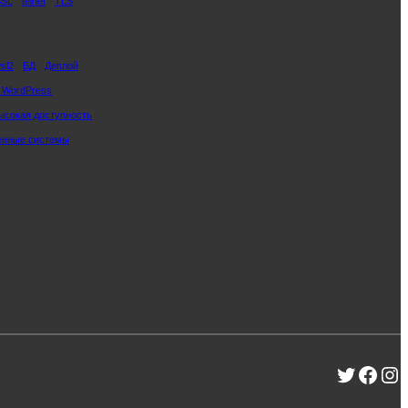
SSL
telnet
TLS
sl2
БД
Деплой
 WordPress
ысокая доступность
енные системы
Twitter
Face
In