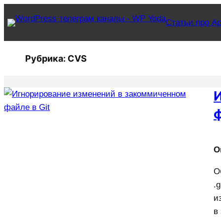
Перейти
Статьи про Ар
к
содержимому
Рубрика:
CVS
ф
O
О
.
и
в