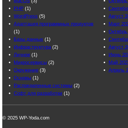
MacOS
(3)
Октябрь
PHP
(1)
Сентябр
WordPress
(5)
Август 2
Адаптация программных продуктов
Март 20
(1)
Октябрь
Базы данных
(1)
Сентябр
Инфраструктура
(2)
Август 2
Личное
(1)
Июнь 20
Микросервисы
(2)
Май 202
Окружение
(3)
Апрель 
Основы
(1)
Распределенные системы
(2)
Софт для разработки
(1)
© 2025 WP-Yoda.com