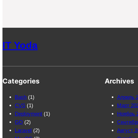
IT Yoda
Categories
Archives
Bash
(1)
Апрель 
CVS
(1)
Март 20
Deployment
(1)
Ноябрь 
GO
(2)
Сентябр
Laravel
(2)
Август 2