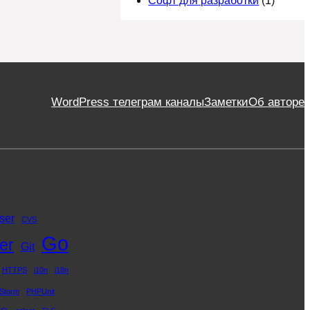
Софт для разработки
(1)
WordPress телеграм каналы
Заметки
Об авторе
ser
CVS
Go
er
Git
HTTPS
i10n
i18n
Storm
PHPUnit