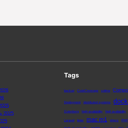
Tags
2026
Compo
backup
CodeCoverage
colima
26
dock
Deployment
distributed systems
2025
Gutenberg
high-availability
high availability
ь 2025
mac m1
025
Laravel
linter
phpcs
PHP