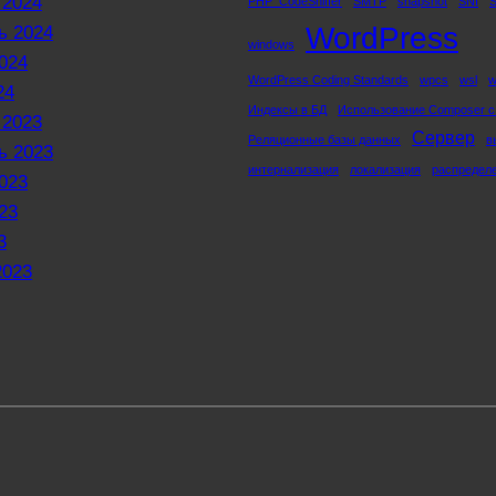
 2024
PHP_CodeSniffer
SMTP
snapshot
SNI
WordPress
ь 2024
windows
024
WordPress Coding Standards
wpcs
wsl
w
24
Индексы в БД
Использование Composer с
 2023
Сервер
Реляционные базы данных
в
ь 2023
интернализация
локализация
распредел
023
23
3
2023