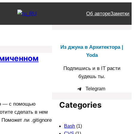
Об авторе
Заметки
Из джуна в Архитектора |
Yoda
ммиченном
Подпишись и в IT расти
будешь ты.
Telegram
Categories
то — с помощью
хотите сделать в нем
Поможет ли .gitignore
Bash
(1)
CVS
(1)