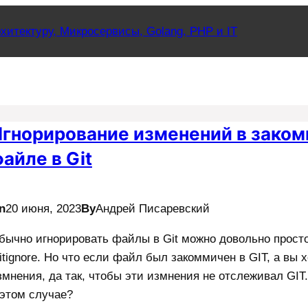
хитектуру, Микросервисы, Golang, PHP и IT
Игнорирование изменений в зако
айле в Git
n
20 июня, 2023
By
Андрей Писаревский
бычно игнорировать файлы в Git можно довольно прос
gitignore. Но что если файл был закоммичен в GIT, а вы 
змнения, да так, чтобы эти измнения не отслеживал GIT. 
 этом случае?