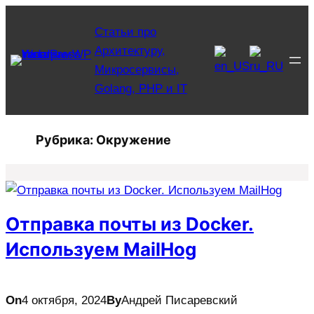
Перейти
Статьи про
к
Архитектуру,
содержимому
Микросервисы,
Golang, PHP и IT
Рубрика:
Окружение
Отправка почты из Docker.
Используем MailHog
On
4 октября, 2024
By
Андрей Писаревский