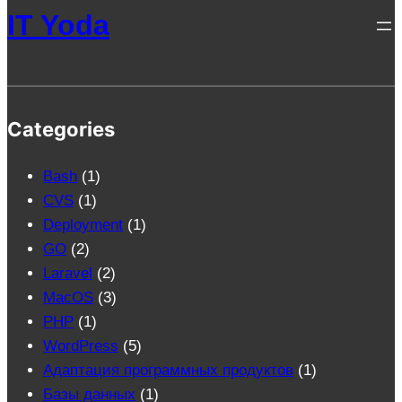
IT Yoda
Categories
Bash
(1)
CVS
(1)
Deployment
(1)
GO
(2)
Laravel
(2)
MacOS
(3)
PHP
(1)
WordPress
(5)
Адаптация программных продуктов
(1)
Базы данных
(1)