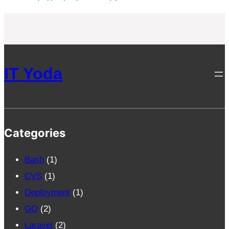
IT Yoda
Categories
Bash
(1)
CVS
(1)
Deployment
(1)
GO
(2)
Laravel
(2)