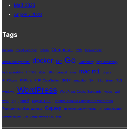
Май 2023
Апрель 2023
Tags
Composer
backup
CodeCoverage
colima
CVS
Deployment
Go
docker
Git
distributed systems
Gutenberg
high-availability
mac m1
high availability
HTTPS
i10n
i18n
Laravel
linter
phpcs
PHPStorm
PHPUnit
PHP_CodeSniffer
SMTP
snapshot
SNI
SSL
telnet
TLS
WordPress
windows
WordPress Coding Standards
wpcs
wsl
wsl2
БД
Деплой
Индексы в БД
Использование Composer с WordPress
Сервер
Реляционные базы данных
высокая доступность
интернализация
локализация
распределенные системы