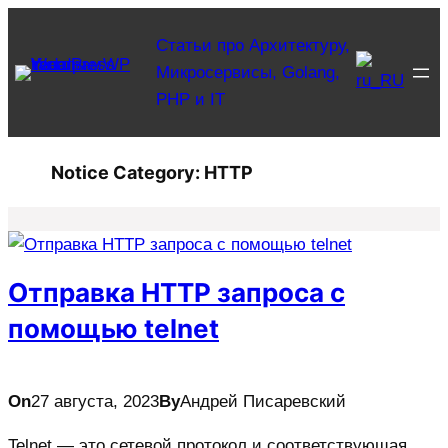
Перейти
Статьи про Архитектуру,
к
Микросервисы, Golang,
содержимому
PHP и IT
Notice Category:
HTTP
Отправка HTTP запроса с
помощью telnet
On
27 августа, 2023
By
Андрей Писаревский
Telnet — это сетевой протокол и соответствующая