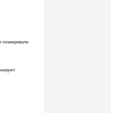
е планировали
инируют