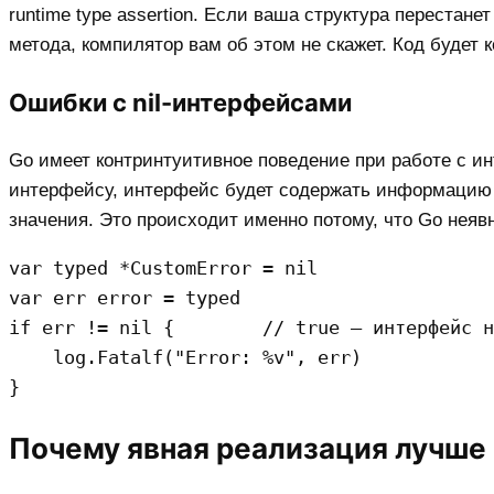
runtime type assertion. Если ваша структура переста
метода, компилятор вам об этом не скажет. Код будет
Ошибки с nil-интерфейсами
Go имеет контринтуитивное поведение при работе с инт
интерфейсу, интерфейс будет содержать информацию 
значения. Это происходит именно потому, что Go неяв
var typed *CustomError = nil

var err error = typed

if err != nil {        // true — интерфейс н
    log.Fatalf("Error: %v", err)

Почему явная реализация лучше