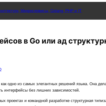
хитектуру, Микросервисы, Golang, PHP и IT
йсов в Go или ад структур
O
как одно из самых элегантных решений языка. Она дела
ать интерфейсы без лишних зависимостей.
пных проектах и командной разработке структурная типи