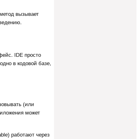
 метод вызывает
ведению.
фейс. IDE просто
одно в кодовой базе,
зовывать (или
риложения может
able) работают через