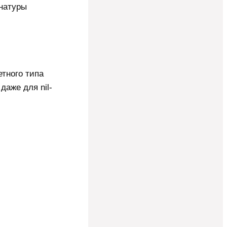
гнатуры
етного типа
даже для nil-