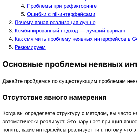
Проблемы при рефакторинге
Ошибки с nil-интерфейсами
Почему явная реализация лучше
Комбинированный подход — лучший вариант
Как смягчить проблему неявных интерфейсов в G
Резюмируем
Основные проблемы неявных ин
Давайте пройдемся по существующим проблемам нея
Отсутствие явного намерения
Когда вы определяете структуру с методом, вы часто н
автоматически реализует. Это нарушает принцип явнос
понять, какие интерфейсы реализует тип, потому что 