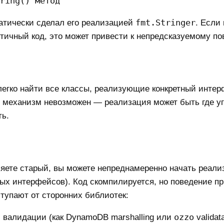
fmt.Stringer
атически сделал его реализацией
. Если
ичный код, это может привести к непредсказуемому по
легко найти все классы, реализующие конкретный интер
й механизм невозможен — реализация может быть где уг
ть.
ляете старый, вы можете непреднамеренно начать реали
ых интерфейсов). Код скомпилируется, но поведение п
ступают от сторонних библиотек:
ozzo
 валидации (как DynamoDB marshalling или
validat