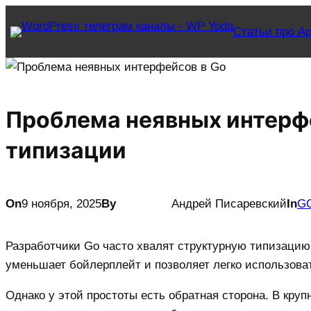
Перейти
Статьи про Ар
к
содержимому
Проблема неявных интерфе
типизации
On
9 ноября, 2025
By
Андрей Писаревский
In
G
Разработчики Go часто хвалят структурную типизацию 
уменьшает бойлерплейт и позволяет легко использов
Однако у этой простоты есть обратная сторона. В кру