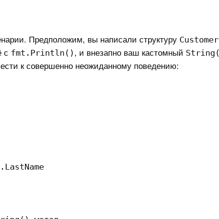
Customer
нарии. Предположим, вы написали структуру
fmt.Println()
String
ё с
, и внезапно ваш кастомный
вести к совершенно неожиданному поведению:
.LastName
