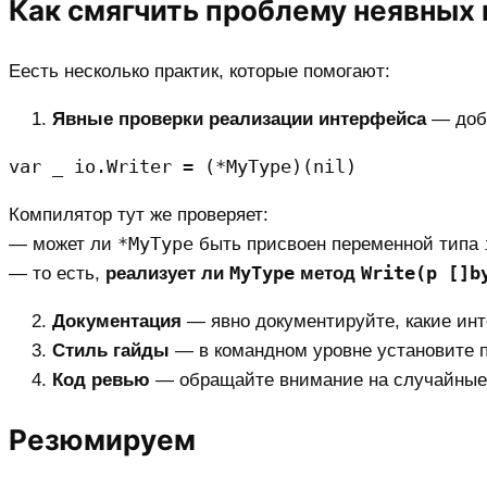
Как смягчить проблему неявных 
Еесть несколько практик, которые помогают:
Явные проверки реализации интерфейса
— доба
Компилятор тут же проверяет:
*MyType
— может ли
быть присвоен переменной типа
MyType
Write(p []b
— то есть,
реализует ли
метод
Документация
— явно документируйте, какие ин
Стиль гайды
— в командном уровне установите п
Код ревью
— обращайте внимание на случайные 
Резюмируем