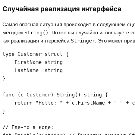
Случайная реализация интерфейса
Самая опасная ситуация происходит в следующем сце
String()
методом
. Позже вы случайно используете е
Stringer
как реализация интерфейса
. Это может при
type Customer struct {

    FirstName string

    LastName  string

}

func (c Customer) String() string {

    return "Hello: " + c.FirstName + " " + c
}

// Где-то в коде:
