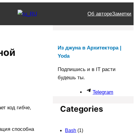
Об авторе
Заметки
Из джуна в Архитектора |
ной
Yoda
Подпишись и в IT расти
будешь ты.
Telegram
Categories
ет код гибче,
зация способна
Bash
(1)