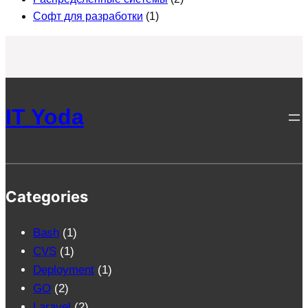
Софт для разработки
(1)
IT Yoda
Categories
Bash
(1)
CVS
(1)
Deployment
(1)
GO
(2)
Laravel
(2)