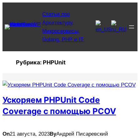
Перейти
Статьи про
к
Архитектуру,
содержимому
Микросервисы,
Golang, PHP и IT
Рубрика:
PHPUnit
Ускоряем PHPUnit Code
Coverage с помощью PCOV
On
21 августа, 2023
By
Андрей Писаревский