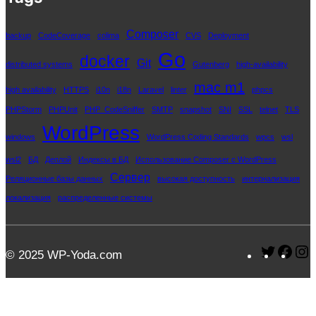
Composer
backup
CodeCoverage
colima
CVS
Deployment
Go
docker
Git
distributed systems
Gutenberg
high-availability
mac m1
high availability
HTTPS
i10n
i18n
Laravel
linter
phpcs
PHPStorm
PHPUnit
PHP_CodeSniffer
SMTP
snapshot
SNI
SSL
telnet
TLS
WordPress
windows
WordPress Coding Standards
wpcs
wsl
wsl2
БД
Деплой
Индексы в БД
Использование Composer с WordPress
Сервер
Реляционные базы данных
высокая доступность
интернализация
локализация
распределенные системы
Twitter
Fac
I
© 2025 WP-Yoda.com