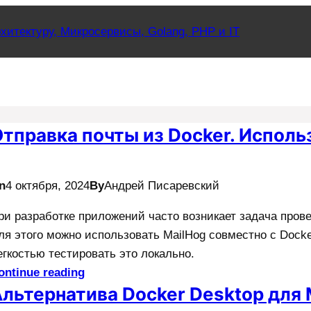
хитектуру, Микросервисы, Golang, PHP и IT
тправка почты из Docker. Исполь
n
4 октября, 2024
By
Андрей Писаревский
ри разработке приложений часто возникает задача прове
ля этого можно использовать MailHog совместно с Docke
егкостью тестировать это локально.
ontinue reading
льтернатива Docker Desktop для