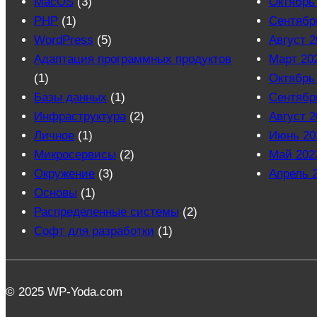
MacOS
(3)
Октябрь
PHP
(1)
Сентябр
WordPress
(5)
Август 2
Адаптация программных продуктов
Март 20
(1)
Октябрь
Базы данных
(1)
Сентябр
Инфраструктура
(2)
Август 2
Личное
(1)
Июнь 20
Микросервисы
(2)
Май 202
Окружение
(3)
Апрель 
Основы
(1)
Распределенные системы
(2)
Софт для разработки
(1)
© 2025 WP-Yoda.com