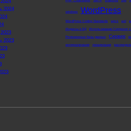
 2024
PHP_CodeSniffer
SMTP
snapshot
SNI
WordPress
ь 2024
windows
024
WordPress Coding Standards
wpcs
wsl
w
24
Индексы в БД
Использование Composer с
 2023
Сервер
Реляционные базы данных
в
ь 2023
интернализация
локализация
распредел
023
23
3
2023