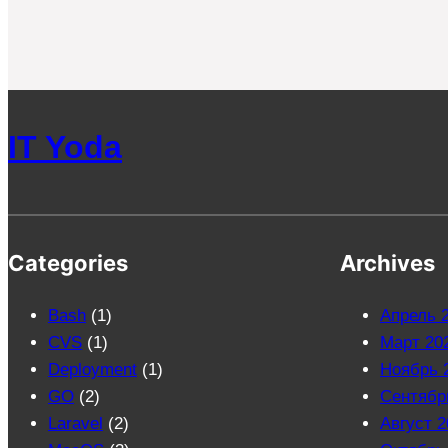
IT Yoda
Categories
Archives
Bash
(1)
Апрель 
CVS
(1)
Март 20
Deployment
(1)
Ноябрь 
GO
(2)
Сентябр
Laravel
(2)
Август 2