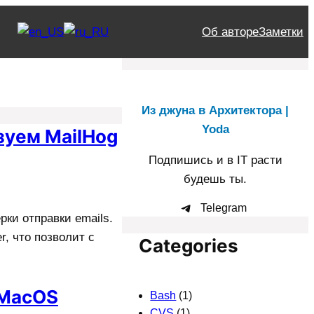
Об авторе
Заметки
Из джуна в Архитектора |
Yoda
зуем MailHog
Подпишись и в IT расти
будешь ты.
Telegram
рки отправки emails.
r, что позволит с
Categories
 MacOS
Bash
(1)
CVS
(1)