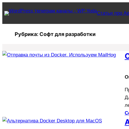
Перейти
Статьи про Ар
к
содержимому
Рубрика:
Софт для разработки
О
O
П
Д
л
C
А