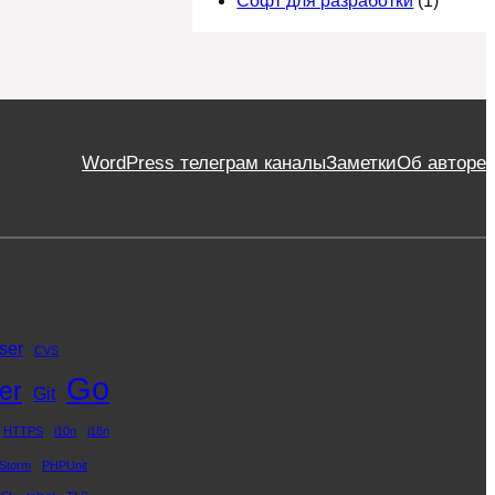
Софт для разработки
(1)
WordPress телеграм каналы
Заметки
Об авторе
ser
CVS
Go
er
Git
HTTPS
i10n
i18n
Storm
PHPUnit