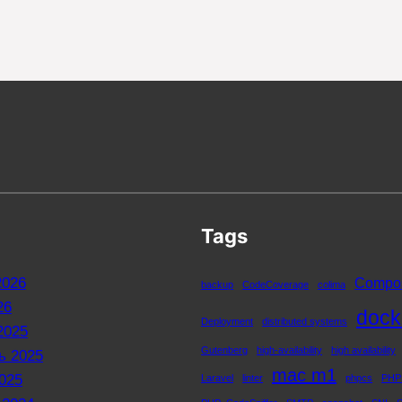
Tags
2026
Compo
backup
CodeCoverage
colima
26
dock
Deployment
distributed systems
2025
Gutenberg
high-availability
high availability
ь 2025
mac m1
025
Laravel
linter
phpcs
PHP